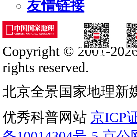
友情链接
Copyright © 2001-2026 
订阅号
服
rights reserved.
北京全景国家地理新
优秀科普网站
京ICP证
备10014304号-5
京公网