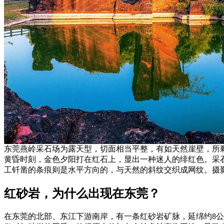
东莞燕岭采石场为露天型，切面相当平整，有如天然崖壁，所
黄昏时刻，金色夕阳打在红石上，显出一种迷人的绯红色。采
工钎凿的条痕则是水平方向的，与天然的斜纹交织成网纹。摄
红砂岩，为什么出现在东莞？
在东莞的北部、东江下游南岸，有一条红砂岩矿脉，延绵约8