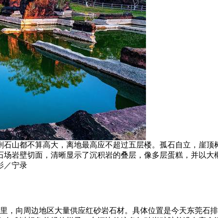
剩石山都不算高大，离地最高应不超过五层楼。孤石自立，崖顶
石场岩壁切面，清晰显示了沉积岩的叠层，像多层蛋糕，并以大概
影／宁录
公里，向周边地区大量供应红砂岩石材。具体位置是今天东莞石