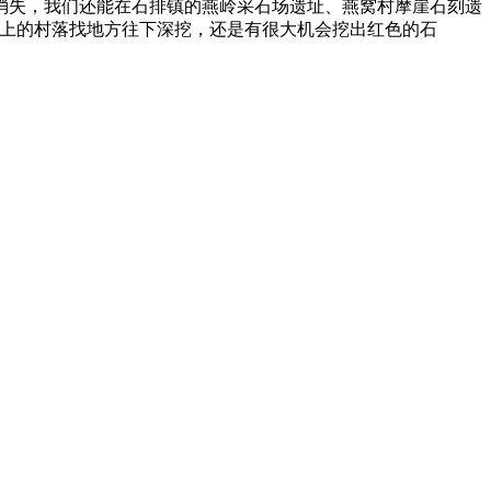
消失，我们还能在石排镇的燕岭采石场遗址、燕窝村摩崖石刻遗
脉上的村落找地方往下深挖，还是有很大机会挖出红色的石