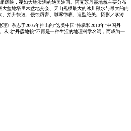
交相辉映，宛如大地泼洒的绝美油画。阿克苏丹霞地貌主要分布
最大盆地塔里木盆地交会、天山规模最大的冰川融水与最大的内
实、抬升快速、侵蚀厉害、雕琢彻底、造型绝美。摄影／李涛
志于2005年推出的“选美中国”特辑和2010年“中国丹
。从此“丹霞地貌”不再是一种生涩的地理科学名词，而成为一