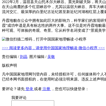
2022年2月，温宿县天山托木尔大峡谷。晨光刺破天际，将
在天山南麓的多个红层峡谷中，尤其以温宿大峡谷、库车大峡
流河交汇、最深厚的白垩纪古近纪甚至新近纪河湖相红层上覆
丹霞地貌在公众中拥有如此巨大的影响力，科学家们的发现研究、
霞”成功申遗是具有标志性的两件大事。这不仅是对丹霞地貌最
种可观、可体验的奇观、奇景。它从科学名词变成了“景观美学
>>> 阅读更多内容，请使用中国国家地理畅读·微信小程序 <<<
责任编辑 /
刘晶
图片编辑 /
吴敬
版权声明
凡中国国家地理网刊登内容，未经授权许可，任何媒体和个人
已经本网书面授权的，在使用时必须注明来源。违反上述声明
要评论？请先
登录
或者
注册
，您也可以快捷登录：
我要评论