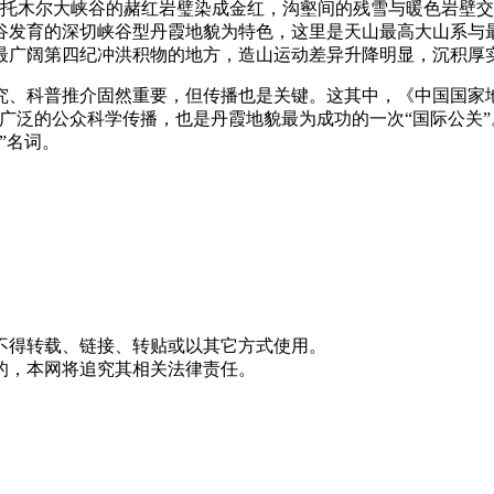
天山托木尔大峡谷的赭红岩璧染成金红，沟壑间的残雪与暖色岩壁
谷发育的深切峡谷型丹霞地貌为特色，这里是天山最高大山系与
最广阔第四纪冲洪积物的地方，造山运动差异升降明显，沉积厚
科普推介固然重要，但传播也是关键。这其中，《中国国家地理》杂
广泛的公众科学传播，也是丹霞地貌最为成功的一次“国际公关”
”名词。
不得转载、链接、转贴或以其它方式使用。
的，本网将追究其相关法律责任。