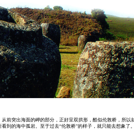
从前突出海面的岬的部分，正好呈双拱形，酷似伦敦桥，所以就给
所看到的海中孤岩。至于过去“伦敦桥”的样子，就只能去想象了