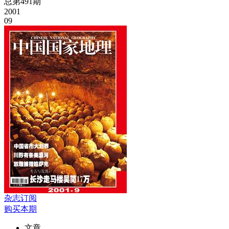
总第491期
2001
09
杂志订阅
购买本期
文章