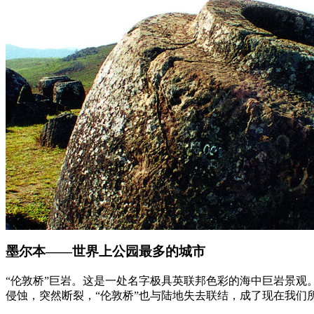
墨尔本——世界上公园最多的城市
“伦敦桥”巨岩。这是一处名字极具英联邦色彩的海中巨岩景观。
侵蚀，突然断裂，“伦敦桥”也与陆地失去联结，成了现在我们