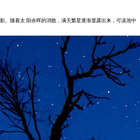
影。随着太 阳余晖的消散，满天繁星逐渐显露出来，可滇池中