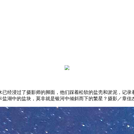
水已经浸过了摄影师的脚面，他们踩着松软的盐壳和淤泥，记录
卡盐湖中的盐块，莫非就是银河中倾斜而下的繁星？摄影／章佳