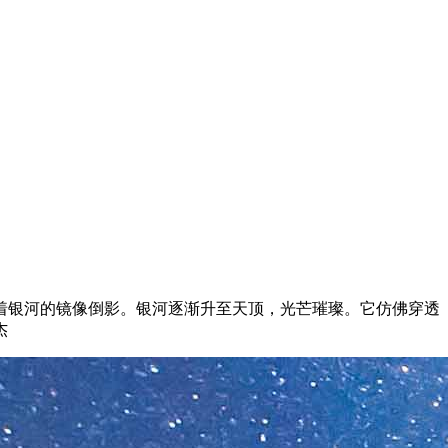
着银河的镜像倒影。银河逐渐升至天顶，光芒璀璨。它仿佛穿透
杰