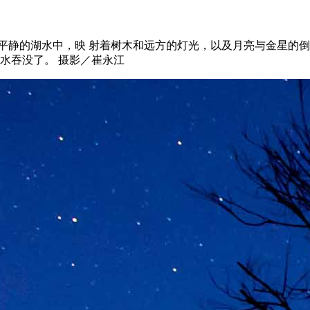
平静的湖水中，映 射着树木和远方的灯光，以及月亮与金星的倒
水吞没了。 摄影／崔永江