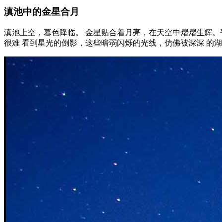
滇池中的金星合月
滇池上空，暮色降临。 金星贴合着月亮，在天空中熠熠生辉。
很难 看到星光的倒影，这些暗弱闪烁的光线，仿佛被深深 的湖