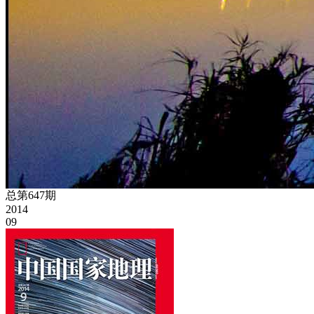
总第647期
2014
09