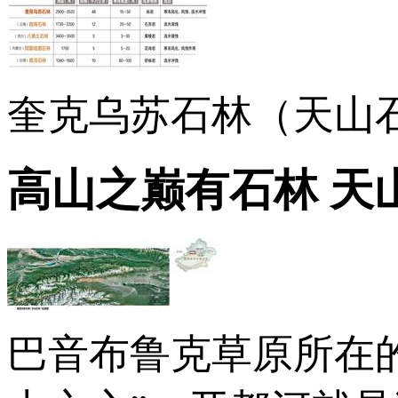
奎克乌苏石林（天山
高山之巅有石林 天
巴音布鲁克草原所在