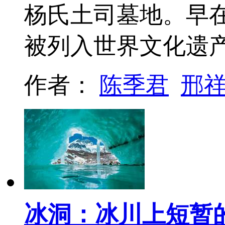
杨氏土司墓地。早在
被列入世界文化遗
作者：
陈季君
邢
冰洞：冰川上短暂