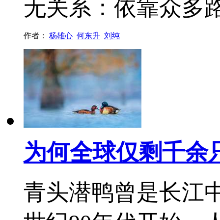
无关系：依靠众多
作者：
杨雄心
何东升
刘纯
为何全球仅剩千余
青头潜鸭曾是长江