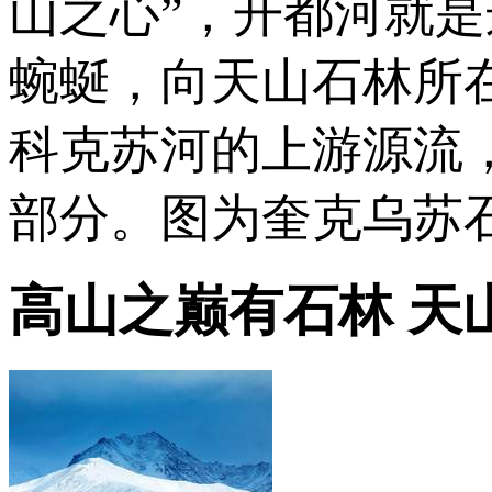
山之心”，开都河就
蜿蜒，向天山石林所
科克苏河的上游源流
部分。图为奎克乌苏
高山之巅有石林 天