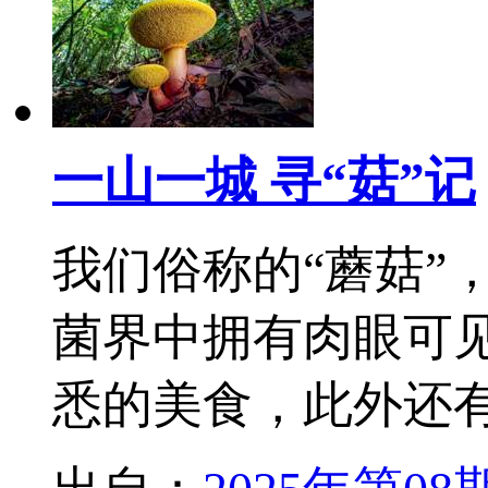
一山一城 寻“菇”记
我们俗称的“蘑菇”
菌界中拥有肉眼可
悉的美食，此外还