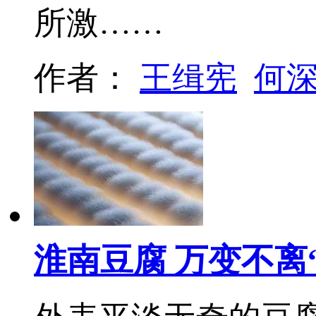
所激……
作者：
王缉宪
何
淮南豆腐 万变不离