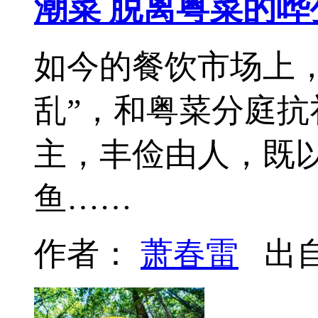
潮菜 脱离粤菜的哗
如今的餐饮市场上
乱”，和粤菜分庭
主，丰俭由人，既以
鱼……
作者：
萧春雷
出