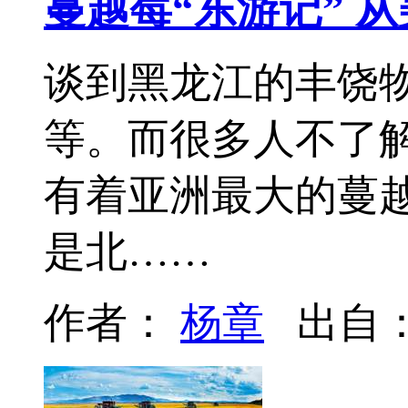
蔓越莓“东游记” 
谈到黑龙江的丰饶
等。而很多人不了解
有着亚洲最大的蔓
是北……
作者：
杨章
出自