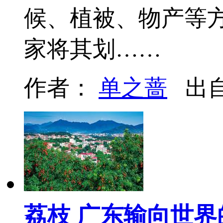
候、植被、物产等
家将其划……
作者：
单之蔷
出
荔枝 广东输向世