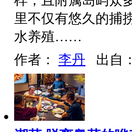
样，且附属岛屿众
里不仅有悠久的捕
水养殖……
作者：
李丹
出自