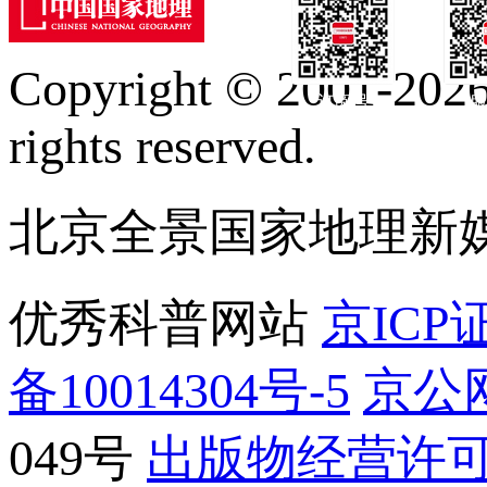
Copyright © 2001-2026 
订阅号
服
rights reserved.
北京全景国家地理新
优秀科普网站
京ICP证
备10014304号-5
京公网
049号
出版物经营许