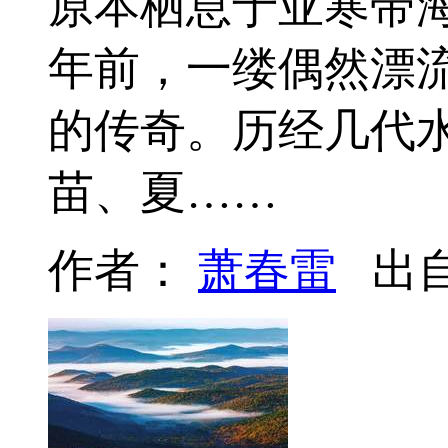
原本栖息于亚寒带
年前，一缕偶然漂
的传奇。历经几代
苗、夏……
作者：
萧春雷
出