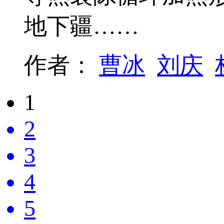
地下疆……
作者：
曹冰
刘庆
1
2
3
4
5