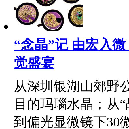
“念晶”记 由宏入
觉盛宴
从深圳银湖山郊野
目的玛瑙水晶；从“
到偏光显微镜下30