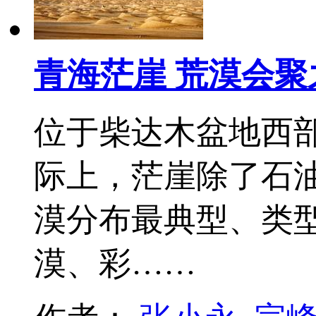
青海茫崖 荒漠会聚
位于柴达木盆地西
际上，茫崖除了石油
漠分布最典型、类
漠、彩……