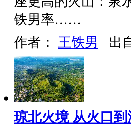
座更高的火山：泉水
铁男率……
作者：
王铁男
出
琼北火境 从火口到