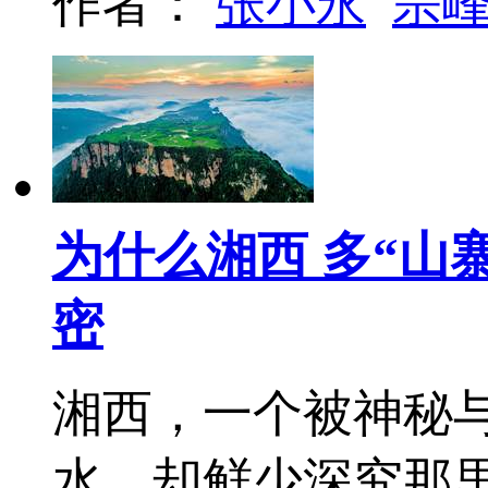
作者：
张小永
宗
为什么湘西 多“山
密
湘西，一个被神秘
水，却鲜少深究那里