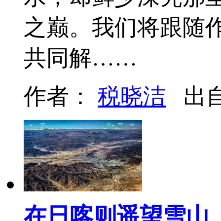
之巅。我们将跟随
共同解……
作者：
税晓洁
出
在日喀则遥望雪山