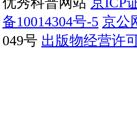
优秀科普网站
京ICP证
备10014304号-5
京公网
049号
出版物经营许