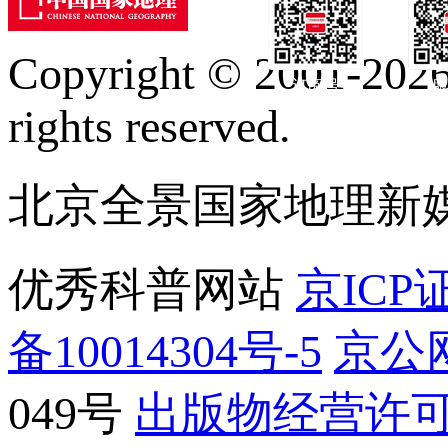
Copyright © 2001-2026 
订阅号
服
rights reserved.
北京全景国家地理新
优秀科普网站
京ICP证
备10014304号-5
京公网
049号
出版物经营许