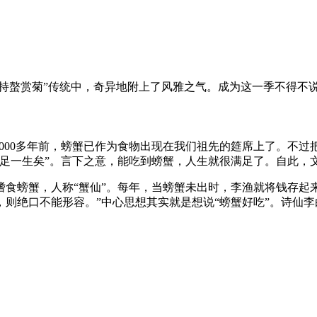
“持螯赏菊”传统中，奇异地附上了风雅之气。成为这一季不得不
2000多年前，螃蟹已作为食物出现在我们祖先的筵席上了。不
便足一生矣”。言下之意，能吃到螃蟹，人生就很满足了。自此，
食螃蟹，人称“蟹仙”。每年，当螃蟹未出时，李渔就将钱存起来
则绝口不能形容。”中心思想其实就是想说“螃蟹好吃”。诗仙李