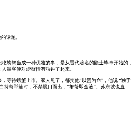
说的话题。
过把吃螃蟹当成一种优雅的事，是从晋代著名的隐士毕卓开始的，
文人墨客便对螃蟹情有独钟了起来。
，等待螃蟹上市。家人见了，都笑他“以蟹为命”，他说 “独于
白持螯举觞时，不禁脱口而出，“蟹螯即金液”。苏东坡也直