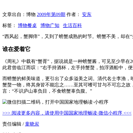
文章出自：博物
2009年第09期
作者：
安东
标签：
博物餐桌
博物广知
生活百科
“西风起，蟹脚痒”，又到了螃蟹成熟的时节。螃蟹不美，却在
谁在爱着它
《周礼》中载有“蟹胥”，据说就是一种螃蟹酱，可见至少早在
此君曾临江而叹：“右手持酒杯，左手持蟹螯，拍浮酒船中，
而螃蟹的鲜美味道，更引出了众多溢美之词。清代名士李渔，嗜
蟹螯一物，终其身皆不能忘之……至其可嗜可甘与不可忘之故，
言：“不识庐山辜负目，不食螃蟹辜负腹。”
>>> 阅读更多内容，请使用中国国家地理畅读·微信小程序 <<<
责任编辑 /
童晓岽