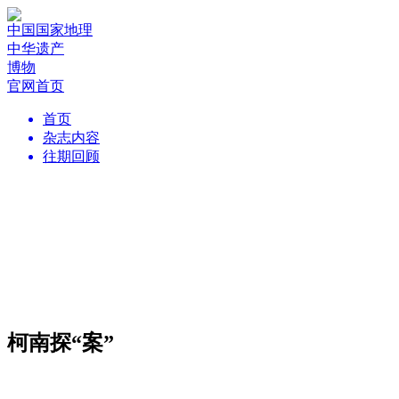
中国国家地理
中华遗产
博物
官网首页
首页
杂志内容
往期回顾
柯南探“案”