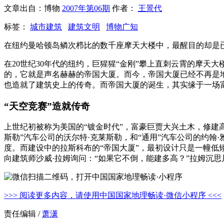
文章出自：博物
2007年第06期
作者：
王景代
标签：
城市建筑
建筑文明
博物广知
在纽约曼哈顿岛鳞次栉比的数千座摩天大楼中，最醒目的却是
在20世纪30年代的纽约，巨猩猩“金刚”攀上直刺云霄的摩
的，它就是声名赫赫的帝国大厦。而今，帝国大厦已经不再是地
也造就了建筑史上的传奇。而帝国大厦的诞生，其实缘于一场富
“天空竞赛”造就传奇
上世纪初被称为美国的“镀金时代”，富豪巨贾大兴土木，修建高
斯勒”汽车公司的沃尔特·克莱斯勒，和“通用”汽车公司的约翰·
度。而建设中的拉斯科布的“帝国大厦”，最初设计只是一幢低矮
向建筑师沙威·拉姆询问：“如果它不倒，能建多高？”拉姆沉思片刻
>>> 阅读更多内容，请使用中国国家地理畅读·微信小程序 <<<
责任编辑 /
萧潇