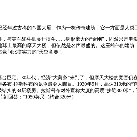
已经年过古稀的帝国大厦。作为一栋传奇建筑，它一方面是人类
天大楼，与美军战斗机展开搏斗……身形庞大的“金刚”，固然只是
球上最高的摩天大楼，但依然是名声最盛的。这座雄伟的建筑，
豪间比拼实力的“天空竞赛”。
台巨宅。30年代，经济“大萧条”来到了，但摩天大楼的竞赛仍
雅各布·拉斯科布的竞争最令人瞩目。1930年5月，高达319米
结实的34层楼房。拉斯科布对外宣称大厦的高度“接近300米”
回答：“1050英尺（约合320米）。”