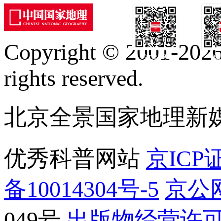
Copyright © 2001-2026 
订阅号
服
rights reserved.
北京全景国家地理新
优秀科普网站
京ICP证
备10014304号-5
京公网
049号
出版物经营许