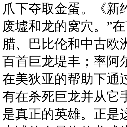
爪下夺取金蛋。《新
废墟和龙的窝穴。”
腊、巴比伦和中古欧
百首巨龙堤丰；率阿
在美狄亚的帮助下通
有在杀死巨龙并从它
是真正的英雄。正是