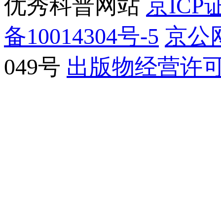
优秀科普网站
京ICP证
备10014304号-5
京公网
049号
出版物经营许