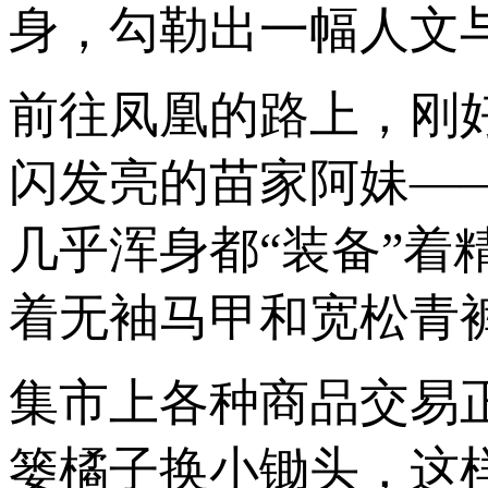
身，勾勒出一幅人文
前往凤凰的路上，刚
闪发亮的苗家阿妹—
几乎浑身都“装备”
着无袖马甲和宽松青
集市上各种商品交易
篓橘子换小锄头，这