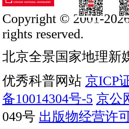
Copyright © 2001-2026 
订阅号
服
rights reserved.
北京全景国家地理新
优秀科普网站
京ICP证
备10014304号-5
京公网
049号
出版物经营许