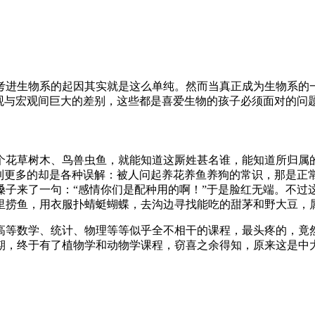
考进生物系的起因其实就是这么单纯。然而当真正成为生物系的
观与宏观间巨大的差别，这些都是喜爱生物的孩子必须面对的问
个花草树木、鸟兽虫鱼，就能知道这厮姓甚名谁，能知道所归属
遇到更多的却是各种误解：被人问起养花养鱼养狗的常识，那是正
嗓子来了一句：“感情你们是配种用的啊！”于是脸红无端。不过
里捞鱼，用衣服扑蜻蜓蝴蝶，去沟边寻找能吃的甜茅和野大豆，
高等数学、统计、物理等等似乎全不相干的课程，最头疼的，竟
期，终于有了植物学和动物学课程，窃喜之余得知，原来这是中