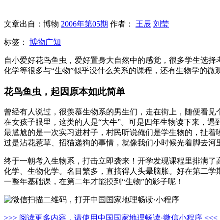
文章出自：博物
2006年第05期
作者：
王辰
刘莹
标签：
博物广知
自小爱好花鸟鱼虫，爱好置身大自然中的感觉，很多学生选择
化学等很多与“生物”似乎没什么关系的课程，还有生物学的微
花鸟鱼虫，起因原本如此简单
曾经有人说过，很羡慕生物系的男生们，走在街上，随便看见
在女孩子眼里，这类的人是“大牛”。可是四年生物读下来，
最尴尬的是一次实习进村子，村民听说俺们是学生物的，扯着
过是沾花惹草、招猫递狗的事情，就像我们小时候光着脚去河
终于一朝考入生物系，打击立即袭来！开学发现课程里排满了
化学、生物化学。名目繁多，直搞得人头晕脑胀。好在第二学
一整年基础课，在第二年才能摸到“生物”的影子呢！
>>> 阅读更多内容，请使用中国国家地理畅读·微信小程序 <<<