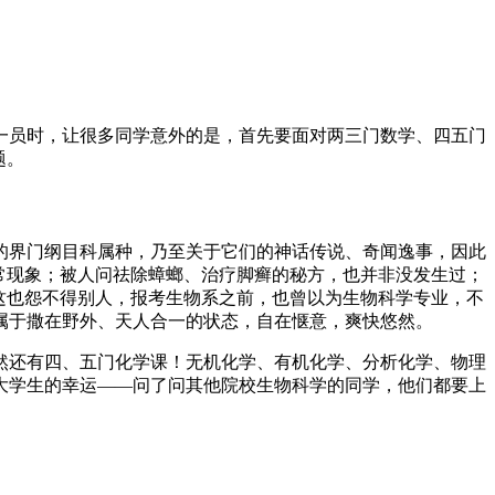
一员时，让很多同学意外的是，首先要面对两三门数学、四五门
题。
的界门纲目科属种，乃至关于它们的神话传说、奇闻逸事，因此
常现象；被人问祛除蟑螂、治疗脚癣的秘方，也并非没发生过；
这也怨不得别人，报考生物系之前，也曾以为生物科学专业，不
属于撒在野外、天人合一的状态，自在惬意，爽快悠然。
然还有四、五门化学课！无机化学、有机化学、分析化学、物理
大学生的幸运——问了问其他院校生物科学的同学，他们都要上