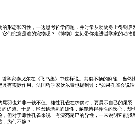
物的形态和习性，一边思考哲学问题，并时常从动物身上得到启
，它们究竟是谁的宠物呢？《博物》立刻带你走进哲学家的动物
人、哲学家泰戈尔在《飞鸟集》中这样说。其貌不扬的麻雀，当然
定具有实际作用。法国哲学家伏尔泰也提到过：“如果孔雀会说
的尾羽也并非一钱不值。雄性孔雀在求偶时，要展示自己的尾羽
自己的优越。于是，尾巴越漂亮的雄性，越能博得异性的欢心，却
险，但对于雌性孔雀来说，有漂亮尾巴的异性，一来说明它能找
君，为何不嫁？