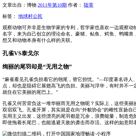
文章出自：博物
2011年第10期
作者：
陆英
标签：
地球村公民
观察动物可并非是生物学家的专利，哲学家也喜欢一边观察动
名字，来为自己创立的理论命名。豪猪、鲇鱼、鳄鱼、鸭嘴兽
想又和动物本身有什么样的关联。
孔雀VS泰戈尔
绚丽的尾羽却是“无用之物”
“麻雀看见孔雀负担着它的翎尾，替它担忧。”—印度著名诗
点，却也是阻碍它展翅高飞的负担。美丽与浮华，有时并不一
就住在它美丽的尾巴上。”
孔雀又何苦背负这一堆华丽而无用之物呢？实际上，这些美丽
双宿双飞。孔雀开屏，其实就是在向“外貌协会”的雌性宣扬
实用主义出发，这些漂亮的尾羽都是冗余，浪费能量，制造危
即使拖着长尾巴，也能逃避天敌的袭击而存活。这样的如意郎