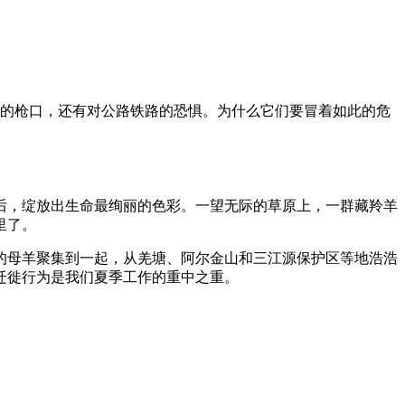
子的枪口，还有对公路铁路的恐惧。为什么它们要冒着如此的危
后，绽放出生命最绚丽的色彩。一望无际的草原上，一群藏羚羊
里了。
的母羊聚集到一起，从羌塘、阿尔金山和三江源保护区等地浩浩
迁徙行为是我们夏季工作的重中之重。