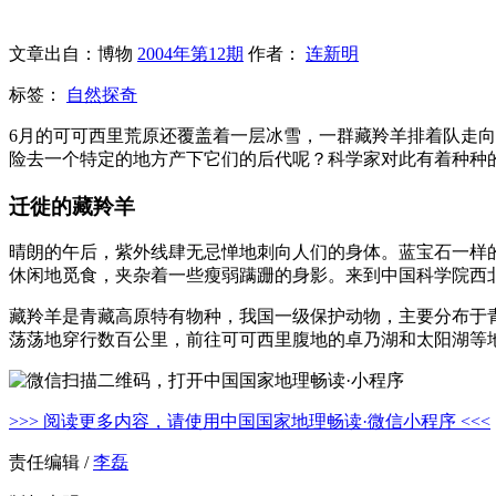
文章出自：博物
2004年第12期
作者：
连新明
标签：
自然探奇
6月的可可西里荒原还覆盖着一层冰雪，一群藏羚羊排着队走
险去一个特定的地方产下它们的后代呢？科学家对此有着种种
迁徙的藏羚羊
晴朗的午后，紫外线肆无忌惮地刺向人们的身体。蓝宝石一样
休闲地觅食，夹杂着一些瘦弱蹒跚的身影。来到中国科学院西
藏羚羊是青藏高原特有物种，我国一级保护动物，主要分布于
荡荡地穿行数百公里，前往可可西里腹地的卓乃湖和太阳湖等
>>> 阅读更多内容，请使用中国国家地理畅读·微信小程序 <<<
责任编辑 /
李磊