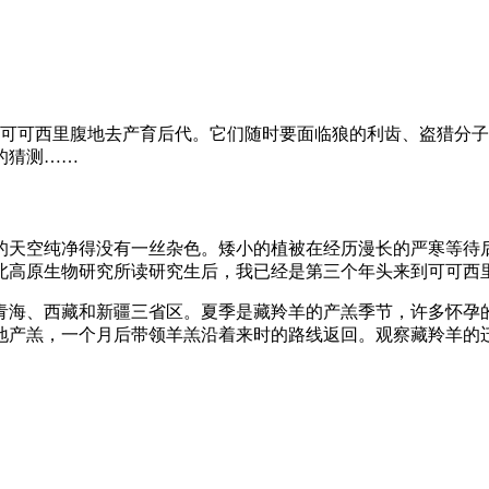
向可可西里腹地去产育后代。它们随时要面临狼的利齿、盗猎分
的猜测……
的天空纯净得没有一丝杂色。矮小的植被在经历漫长的严寒等待
北高原生物研究所读研究生后，我已经是第三个年头来到可可西
青海、西藏和新疆三省区。夏季是藏羚羊的产羔季节，许多怀孕
地产羔，一个月后带领羊羔沿着来时的路线返回。观察藏羚羊的