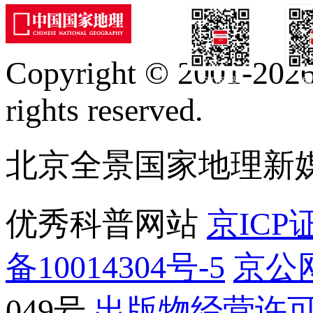
Copyright © 2001-2026 
订阅号
服
rights reserved.
北京全景国家地理新
优秀科普网站
京ICP证
备10014304号-5
京公网
049号
出版物经营许