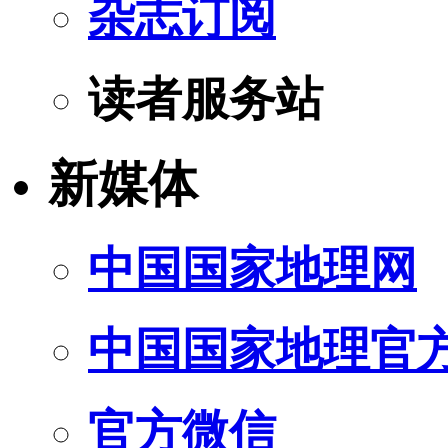
杂志订阅
读者服务站
新媒体
中国国家地理网
中国国家地理官
官方微信