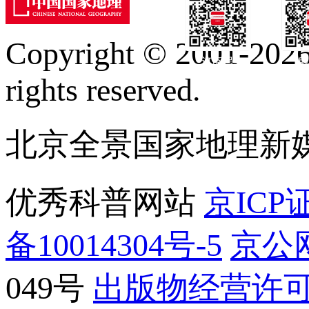
Copyright © 2001-2026 
订阅号
服
rights reserved.
北京全景国家地理新
优秀科普网站
京ICP证
备10014304号-5
京公网
049号
出版物经营许