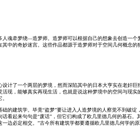
多人魂牵梦绕—造梦师。造梦师可以根据自己的想象去创造一个
在其中的奇妙迷宫。这些作品都源于造梦师对于空间几何概念的
心设计了一个两层的梦境，然而深陷其中的日本大亨实在老奸巨猾
灵活现，能够真实再现生活，也就是说这种梦境中的空间与现实
它。
基础的建筑学。毕竟“盗梦”要让进入人造梦境的人察觉不到破绽
话看起来句句是“废话”，但它们构成了欧几里德几何的基石。
这一边必定相交。”古今所有建筑学都要遵循欧几里德几何学的