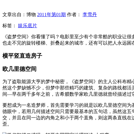
文章出自：博物
2011年第01期
作者：
李雪丹
标签：
娱乐底片
《盗梦空间》你看懂了吗？电影里至少有个非常酷的职业让很
也走不完的旋转楼梯、折叠起来的城市，还有可以把人永远困
横平竖直造房子
欧几里德空间
为了盗取能源大亨的梦中秘密，《盗梦空间》的主人公科布精
然这个梦缺憾不少，但梦中那些精巧的建筑、复杂的路线都活
间—早在两千多年之前，古希腊数学家欧几里德就曾经描述过
要想成为一名造梦师，首先需要学习的就是以欧几里德空间为
德眼中，若用几何描述空间只需要最基本的五句话，虽然这五句
交，并且在同一边的内角之和小于两个直角，则这两条直线在
歪。