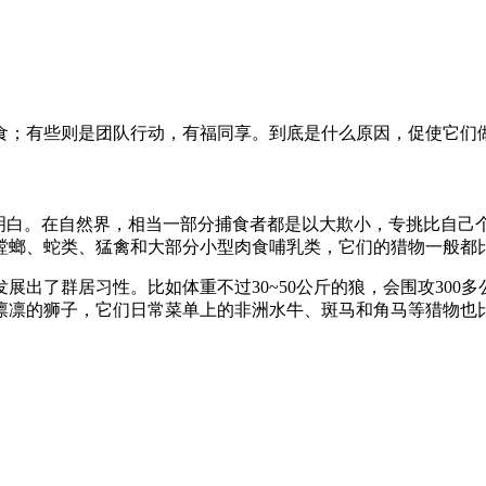
食；有些则是团队行动，有福同享。到底是什么原因，促使它们
就明白。在自然界，相当一部分捕食者都是以大欺小，专挑比自己
螳螂、蛇类、猛禽和大部分小型肉食哺乳类，它们的猎物一般都
展出了群居习性。比如体重不过30~50公斤的狼，会围攻300
凛凛的狮子，它们日常菜单上的非洲水牛、斑马和角马等猎物也