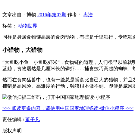
文章出自：博物
2016年第07期
作者：
冉浩
标签：
动物世界
同样是身居食物链高层的食肉动物，有些是千里独行，专吃独
小猎物，大猎物
“大鱼吃小鱼，小鱼吃虾米”，食物链的道理，人们很早以前
蓝鲸，食物居然是几厘米长的磷虾……捕食技巧高超的蜘蛛、
然而在食肉猛兽中，也有一些总是捕食比自己大的猎物，并且发
捕猎是高风险、高难度的行动，独狼根本做不到。即便是威风
>>> 阅读更多内容，请使用中国国家地理畅读·微信小程序 <<<
责任编辑 /
董子凡
版权声明