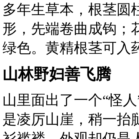
多年生草本，根茎圆
形，先端卷曲成钩；
绿色。黄精根茎可入
山林野妇善飞腾
山里面出了一个“怪
是凌厉山崖，稍一抬
衫褴褛，外观却仍是