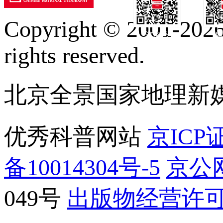
Copyright © 2001-2026 
订阅号
服
rights reserved.
北京全景国家地理新
优秀科普网站
京ICP证
备10014304号-5
京公网
049号
出版物经营许