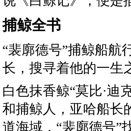
说《白鲸记》，便是
捕鲸全书
“裴廓德号”捕鲸船
长，搜寻着他的一生
白色抹香鲸“莫比·迪
和捕鲸人，亚哈船长
道海域，“裴廓德号”