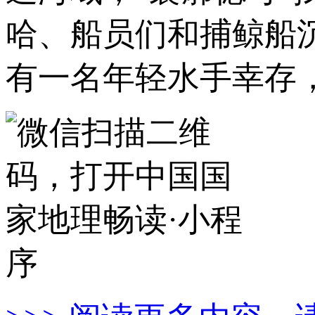
哈、船员们和捕鲸船
有一名年轻水手幸存