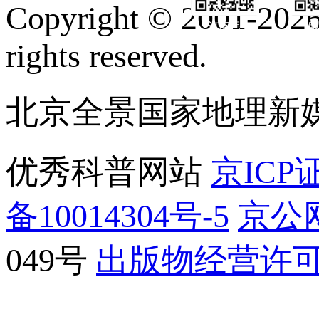
Copyright © 2001-2026 
订阅号
服
rights reserved.
北京全景国家地理新
优秀科普网站
京ICP证
备10014304号-5
京公网
049号
出版物经营许