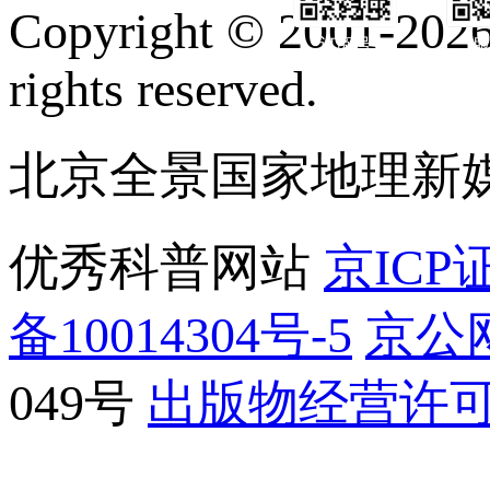
Copyright © 2001-2026 
订阅号
服
rights reserved.
北京全景国家地理新
优秀科普网站
京ICP证
备10014304号-5
京公网
049号
出版物经营许