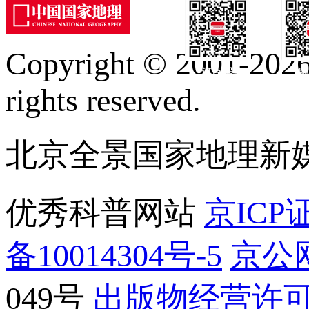
Copyright © 2001-2026 
订阅号
服
rights reserved.
北京全景国家地理新
优秀科普网站
京ICP证
备10014304号-5
京公网
049号
出版物经营许