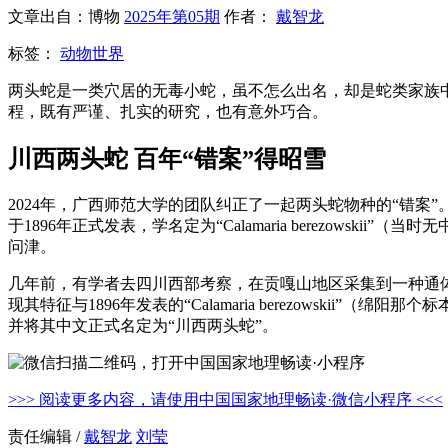
文章出自：博物
2025年第05期
作者：
戴智龙
标签：
动物世界
两头蛇是一类穴居的无毒小蛇，虽不怎么出名，却是蛇类家族中
程，既有严谨、扎实的研究，也有意外巧合。
川西两头蛇 百年“错案”得昭雪
2024年，广西师范大学的团队纠正了一起两头蛇物种的“错案
于1896年正式发表，学名定为“Calamaria berezo
问津。
几年前，有学者去四川西部考察，在贡嘎山地区采集到一种通
现其特征与1896年发表的“Calamaria berezowsk
并将其中文正式名定为“川西两头蛇”。
>>> 阅读更多内容，请使用中国国家地理畅读·微信小程序 <<<
责任编辑 /
戴智龙
刘莹