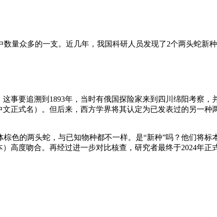
数量众多的一支。近几年，我国科研人员发现了2个两头蛇新种
”。这事要追溯到1893年，当时有俄国探险家来到四川绵阳考
wskii”（当时无中文正式名）。但后来，西方学界将其认定为已发表过
体棕色的两头蛇，与已知物种都不一样。是“新种”吗？他们将标
ii”（绵阳那个标本）高度吻合。再经过进一步对比核查，研究者最终于2