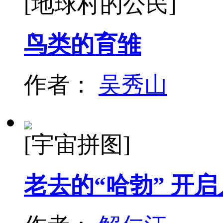
[地球村的公民]
鸟类的育雏
作者：
吴秀山
[宇宙拼图]
老去的“哈勃” 开