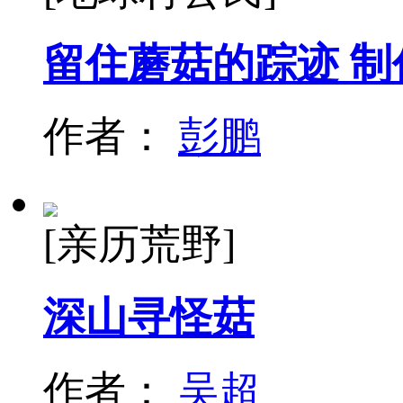
留住蘑菇的踪迹 制
作者：
彭鹏
[亲历荒野]
深山寻怪菇
作者：
吴超