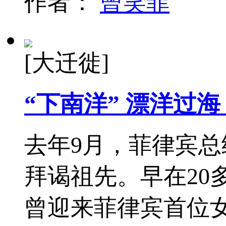
作者：
曾笑菲
[大迁徙]
“下南洋” 漂洋过
去年9月，菲律宾
拜谒祖先。早在20
曾迎来菲律宾首位