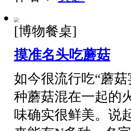
[博物餐桌]
摸准名头吃蘑菇
如今很流行吃“蘑菇
种蘑菇混在一起的
味确实很鲜美。说