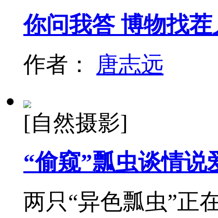
你问我答 博物找茬
作者：
唐志远
[自然摄影]
“偷窥”瓢虫谈情说
两只“异色瓢虫”正