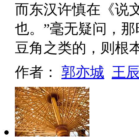
而东汉许慎在《说
也。”毫无疑问，
豆角之类的，则根
作者：
郭亦城
王