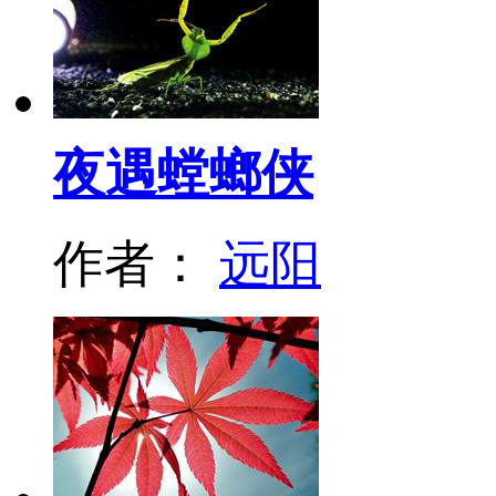
夜遇螳螂侠
作者：
远阳