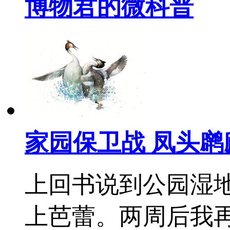
博物君的微科普
家园保卫战 凤头
上回书说到公园湿
上芭蕾。两周后我