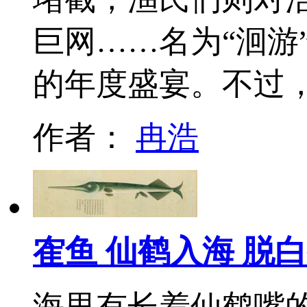
巨网……名为“洄游
的年度盛宴。不过
作者：
冉浩
隺鱼 仙鹤入海 脱
海里有长着仙鹤嘴