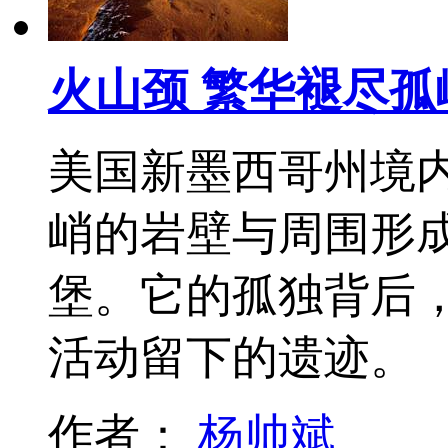
火山颈 繁华褪尽孤
美国新墨西哥州境
峭的岩壁与周围形
堡。它的孤独背后，
活动留下的遗迹。
作者：
杨帅斌