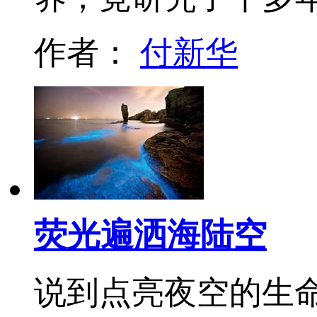
作者：
付新华
荧光遍洒海陆空
说到点亮夜空的生