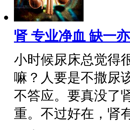
肾 专业净血 缺一
小时候尿床总觉得
嘛？人要是不撒尿
不答应。要真没了
重。不过好在，肾