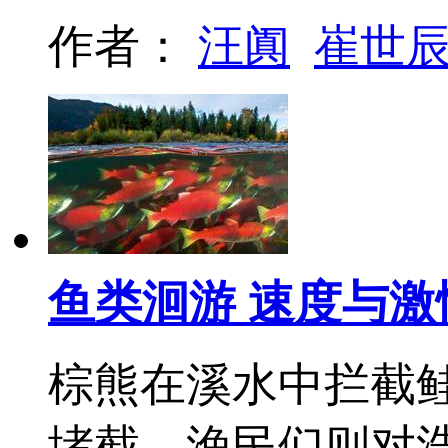
作者：
汪阗
崔世
鱼类洄游 速度与
棕熊在溪水中拦截
堵截，渔民们则对