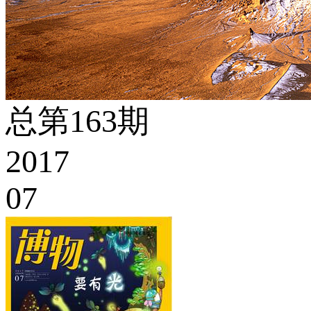
总第163期
2017
07