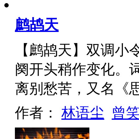
鹧鸪天
【鹧鸪天】双调小
阕开头稍作变化。词
离别愁苦，又名《
作者：
林语尘
曾