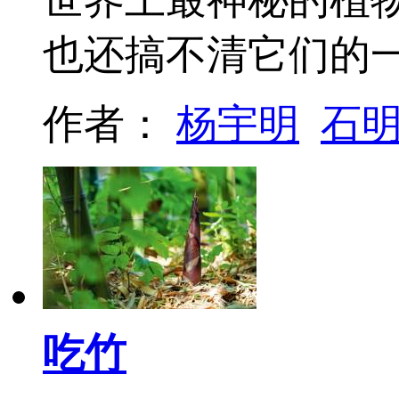
也还搞不清它们的一
作者：
杨宇明
石
吃竹