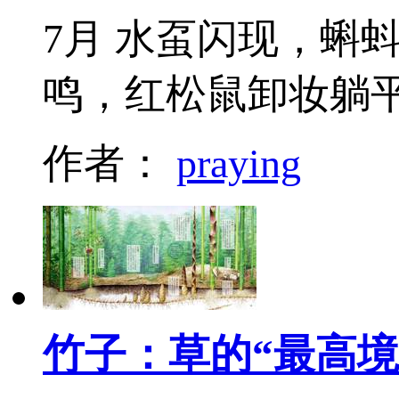
7月 水虿闪现，蝌
鸣，红松鼠卸妆躺
作者：
praying
竹子：草的“最高境