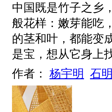
中国既是竹子之乡
般花样：嫩芽能吃
的茎和叶，都能变
是宝，想从它身上
作者：
杨宇明
石