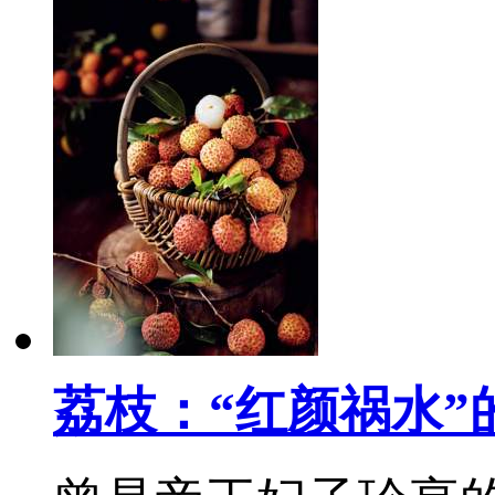
荔枝：“红颜祸水”