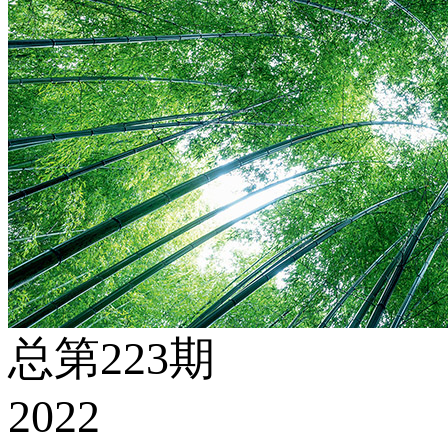
总第223期
2022