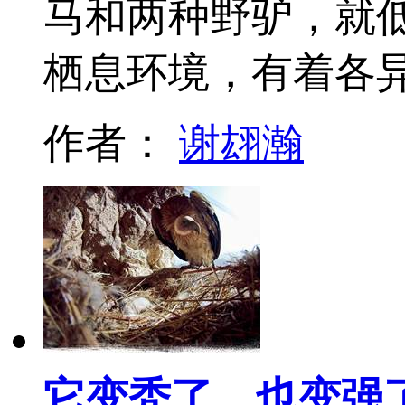
马和两种野驴，就
栖息环境，有着各
作者：
谢翃瀚
它变秃了，也变强