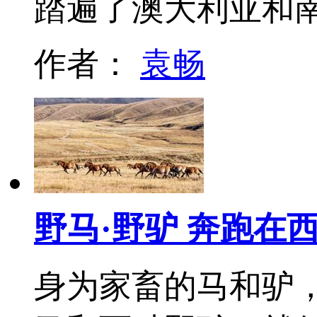
踏遍了澳大利亚和
作者：
袁畅
野马·野驴 奔跑在
身为家畜的马和驴