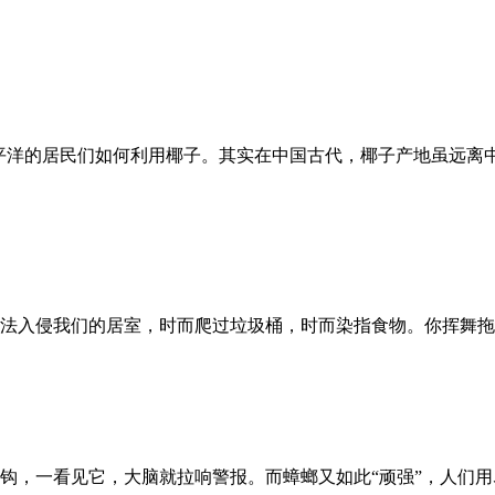
太平洋的居民们如何利用椰子。其实在中国古代，椰子产地虽远离
法入侵我们的居室，时而爬过垃圾桶，时而染指食物。你挥舞拖
钩，一看见它，大脑就拉响警报。而蟑螂又如此“顽强”，人们