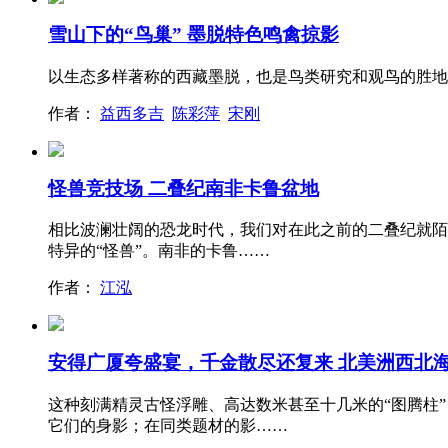
雪山下的“鸟巢” 墨脱特色鸣禽掠影
以生态多样著称的西藏墨脱，也是鸟类研究和观鸟的胜地
作者：
益西多吉
陈彩萍
宋刚
怪兽竞技场 二叠纪南非卡鲁盆地
相比波澜壮阔的恐龙时代，我们对在此之前的二叠纪就陌
特异的“怪兽”。南非的卡鲁……
作者：
江泓
安得广厦夸盛宴，千金散尽还复来 北美洲西北
这种刻满精灵古怪浮雕、高达数米甚至十几米的“图腾柱
它们的身影；在同类题材的影……