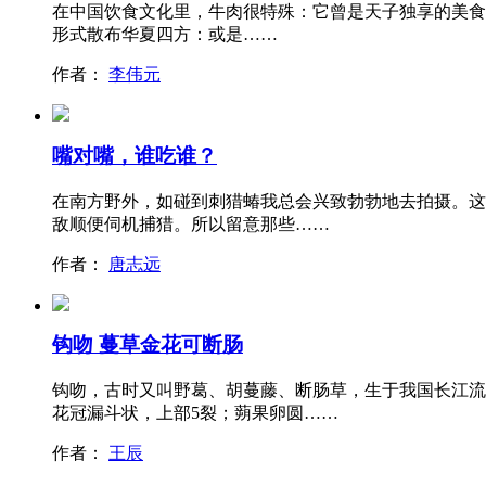
在中国饮食文化里，牛肉很特殊：它曾是天子独享的美食，
形式散布华夏四方：或是……
作者：
李伟元
嘴对嘴，谁吃谁？
在南方野外，如碰到刺猎蝽我总会兴致勃勃地去拍摄。这
敌顺便伺机捕猎。所以留意那些……
作者：
唐志远
钩吻 蔓草金花可断肠
钩吻，古时又叫野葛、胡蔓藤、断肠草，生于我国长江流
花冠漏斗状，上部5裂；蒴果卵圆……
作者：
王辰