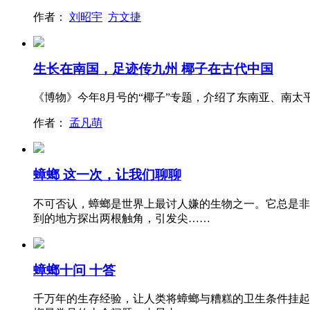
作者：
刘昭宇
方文捷
生长在南国，足迹传九州 椰子在古代中国
《博物》今年8月号的“椰子”专题，介绍了东南亚、南
作者：
孟凡萌
蟑螂 这一次，让我们聊聊
不可否认，蟑螂是世界上最讨人嫌的生物之一。它总是非
到的地方探出两根触角，引发尖……
蟑螂十问 十答
千万年的生存经验，让人类将蟑螂与糟糕的卫生条件挂起