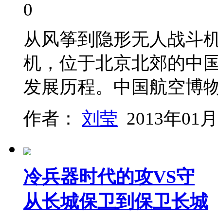
0
从风筝到隐形无人战斗
机，位于北京北郊的中国
发展历程。中国航空博
作者：
刘莹
2013年01月
冷兵器时代的攻VS守
从长城保卫到保卫长城