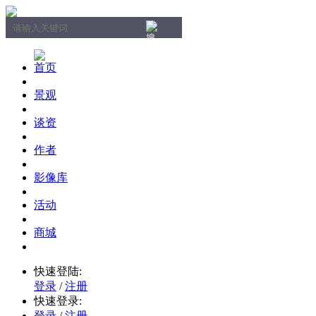
首页
景观
谈资
作者
影像库
活动
商城
快速登陆:
登录
/
注册
快速登录:
登录
/
注册