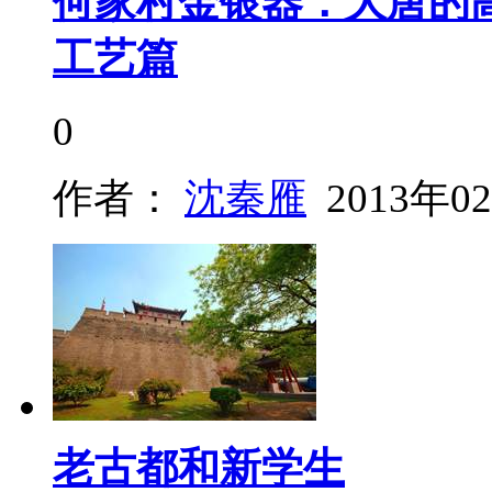
何家村金银器：大唐的
工艺篇
0
作者：
沈秦雁
2013年0
老古都和新学生