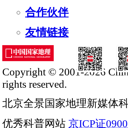
合作伙伴
友情链接
Copyright © 2001-2026 Chine
订阅号
服
rights reserved.
北京全景国家地理新媒体
优秀科普网站
京ICP证090