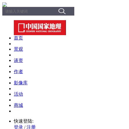
首页
景观
谈资
作者
影像库
活动
商城
快速登陆:
登录
/
注册