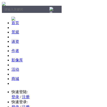
首页
景观
谈资
作者
影像库
活动
商城
快速登陆:
登录
/
注册
快速登录:
登录
/
注册