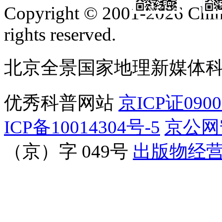
Copyright © 2001-2026 Chine
订阅号
服
rights reserved.
北京全景国家地理新媒体
优秀科普网站
京ICP证090
ICP备10014304号-5
京公网安
（京）字 049号
出版物经