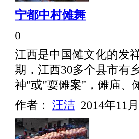
宁都中村傩舞
0
江西是中国傩文化的发
期，江西30多个县市有
神"或"耍傩案"，傩庙、
作者：
汪洁
2014年11月