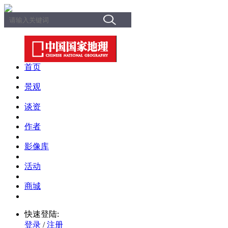
首页
景观
谈资
作者
影像库
活动
商城
快速登陆:
登录
/
注册