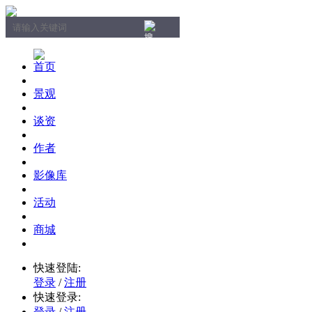
首页
景观
谈资
作者
影像库
活动
商城
快速登陆:
登录
/
注册
快速登录:
登录
/
注册