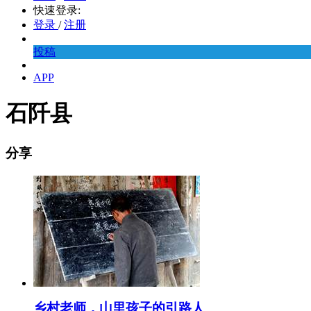
快速登录:
登录
/
注册
投稿
APP
石阡县
分享
乡村老师，山里孩子的引路人