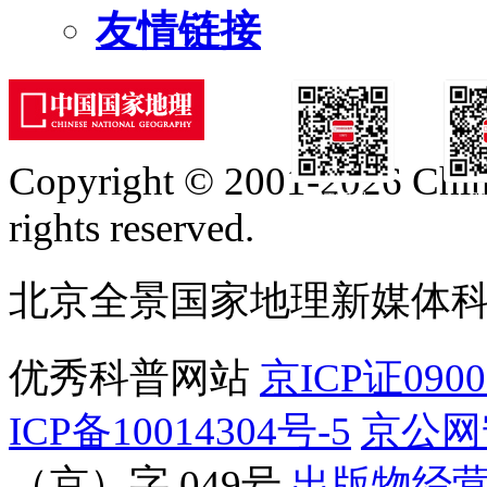
友情链接
Copyright © 2001-2026 Chine
订阅号
服
rights reserved.
北京全景国家地理新媒体
优秀科普网站
京ICP证090
ICP备10014304号-5
京公网安
（京）字 049号
出版物经