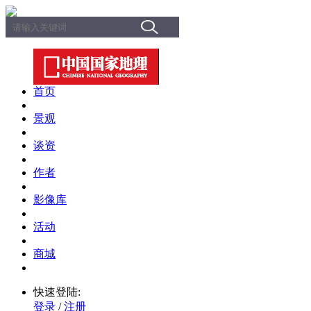
首页
景观
谈资
作者
影像库
活动
商城
快速登陆:
登录
/
注册