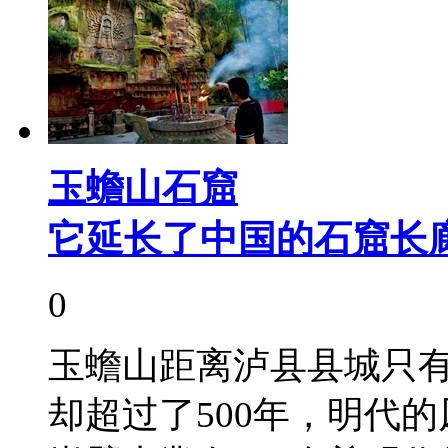
玉蟾山石窟
它延长了中国的石窟长
0
玉蟾山距离泸县县城只有
却超过了500年，明代