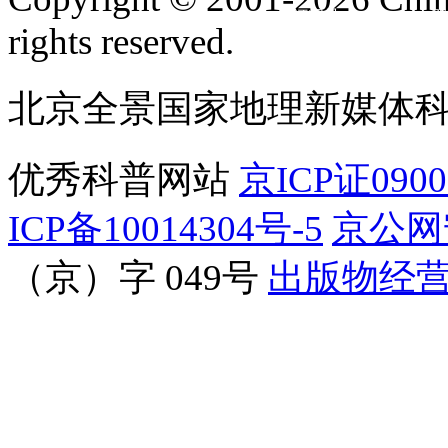
订阅号
服
rights reserved.
北京全景国家地理新媒体
优秀科普网站
京ICP证090
ICP备10014304号-5
京公网安
（京）字 049号
出版物经