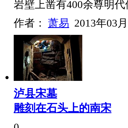
岩壁上凿有400余尊明
作者：
萧易
2013年03月
泸县宋墓
雕刻在石头上的南宋
0