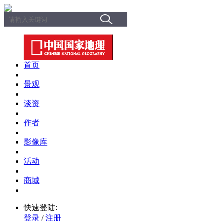
首页
景观
谈资
作者
影像库
活动
商城
快速登陆:
登录
/
注册