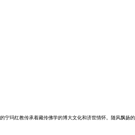
的宁玛红教传承着藏传佛学的博大文化和济世情怀。随风飘扬的