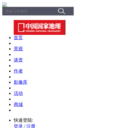
首页
景观
谈资
作者
影像库
活动
商城
快速登陆:
登录
/
注册