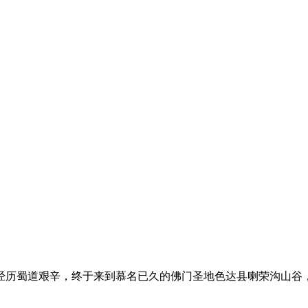
，经历蜀道艰辛，终于来到慕名已久的佛门圣地色达县喇荣沟山谷