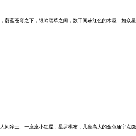
里，蔚蓝苍穹之下，银岭碧草之间，数千间赫红色的木屋，如众
一块人间净土。一座座小红屋，星罗棋布，几座高大的金色庙宇点