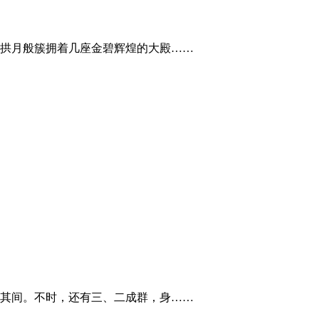
星拱月般簇拥着几座金碧辉煌的大殿……
缀其间。不时，还有三、二成群，身……