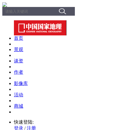
首页
景观
谈资
作者
影像库
活动
商城
快速登陆:
登录
/
注册