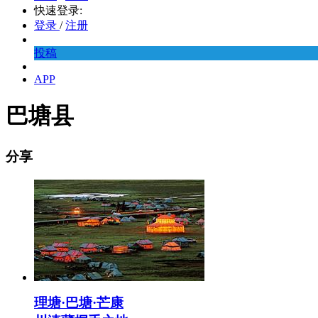
快速登录:
登录
/
注册
投稿
APP
巴塘县
分享
理塘·巴塘·芒康