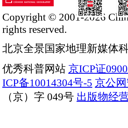
Copyright © 2001-2026 Chine
订阅号
服
rights reserved.
北京全景国家地理新媒体
优秀科普网站
京ICP证090
ICP备10014304号-5
京公网安
（京）字 049号
出版物经