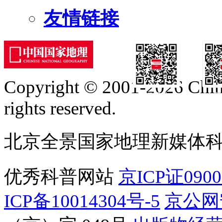
友情链接
Copyright © 2001-2026 Chine
订阅号
服
rights reserved.
北京全景国家地理新媒体
优秀科普网站
京ICP证090
ICP备10014304号-5
京公网安