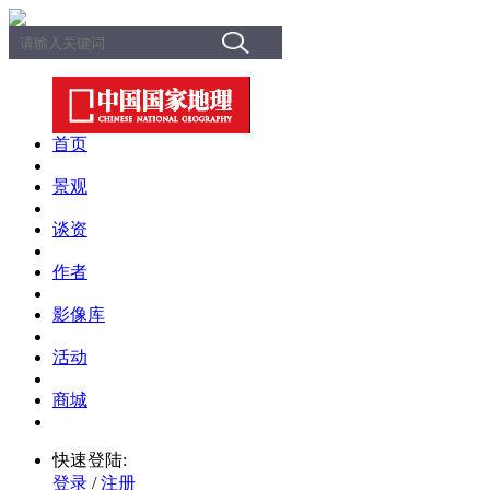
首页
景观
谈资
作者
影像库
活动
商城
快速登陆:
登录
/
注册