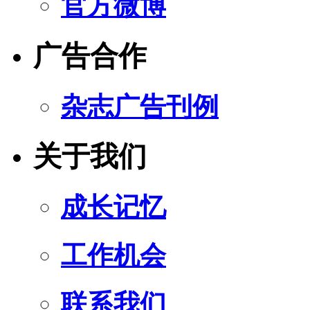
官方微博
广告合作
杂志广告刊例
关于我们
成长记忆
工作机会
联系我们