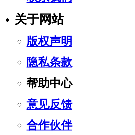
关于网站
版权声明
隐私条款
帮助中心
意见反馈
合作伙伴