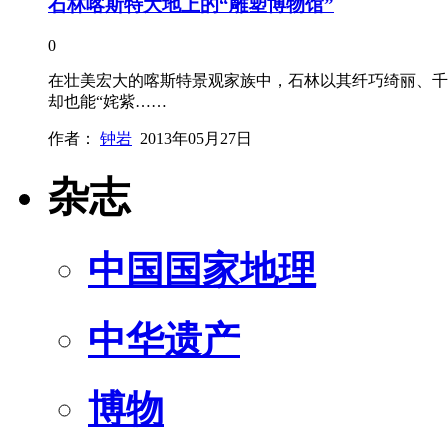
石林喀斯特大地上的“雕塑博物馆”
0
在壮美宏大的喀斯特景观家族中，石林以其纤巧绮丽、千
却也能“姹紫……
作者：
钟岩
2013年05月27日
杂志
中国国家地理
中华遗产
博物