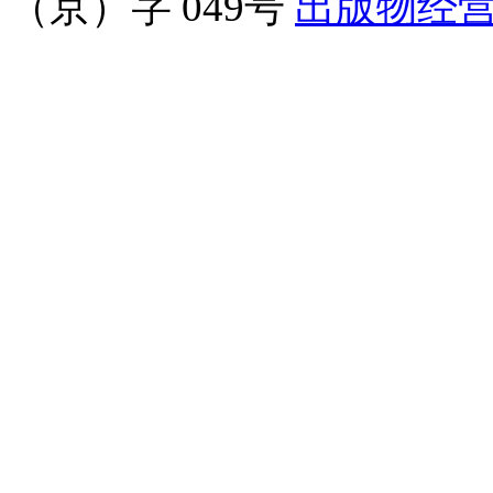
（京）字 049号
出版物经