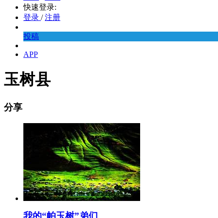
快速登录:
登录
/
注册
投稿
APP
玉树县
分享
我的“帕玉树”弟们