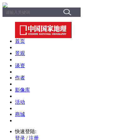
首页
景观
谈资
作者
影像库
活动
商城
快速登陆:
登录
/
注册