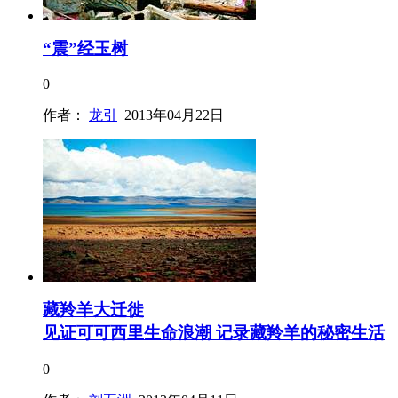
“震”经玉树
0
作者：
龙引
2013年04月22日
藏羚羊大迁徙
见证可可西里生命浪潮 记录藏羚羊的秘密生活
0