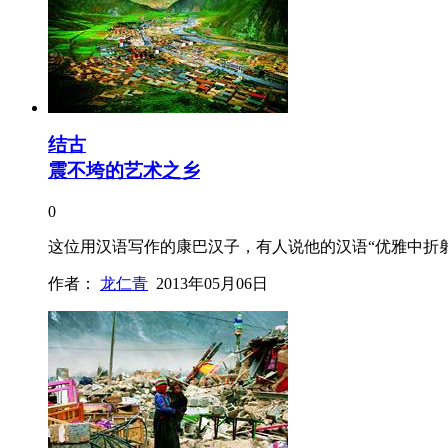
结古
震不垮的艺术之乡
0
这位用汉语写作的康巴汉子，有人说他的汉语“优雅中折
作者：
龙仁青
2013年05月06日