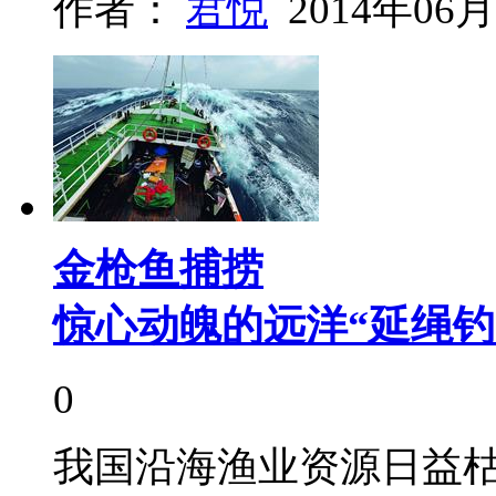
作者：
君悦
2014年06月
金枪鱼捕捞
惊心动魄的远洋“延绳钓
0
我国沿海渔业资源日益