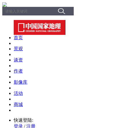
首页
景观
谈资
作者
影像库
活动
商城
快速登陆:
登录
/
注册