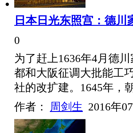
日本日光东照宫：德川
0
为了赶上1636年4月德
都和大阪征调大批能工巧
社的改扩建。1645年
作者：
周剑生
2016年0