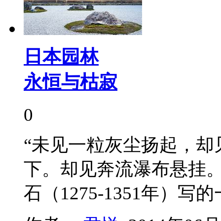
日本园林
永恒与枯寂
0
“未见一粒灰尘扬起，却
下。却见奔流瀑布悬挂。
石（1275-1351年）