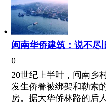
闽南华侨建筑：说不尽
0
20世纪上半叶，闽南乡
发生侨眷被绑架和勒索
房。据大华侨林路的后