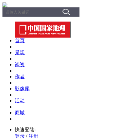
首页
景观
谈资
作者
影像库
活动
商城
快速登陆:
登录
/
注册